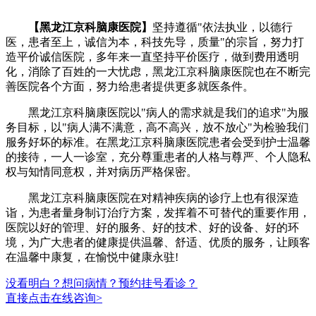
【黑龙江京科脑康医院】
坚持遵循"依法执业，以德行
医，患者至上，诚信为本，科技先导，质量"的宗旨，努力打
造平价诚信医院，多年来一直坚持平价医疗，做到费用透明
化，消除了百姓的一大忧虑，黑龙江京科脑康医院也在不断完
善医院各个方面，努力给患者提供更多就医条件。
黑龙江京科脑康医院以"病人的需求就是我们的追求"为服
务目标，以"病人满不满意，高不高兴，放不放心"为检验我们
服务好坏的标准。在黑龙江京科脑康医院患者会受到护士温馨
的接待，一人一诊室，充分尊重患者的人格与尊严、个人隐私
权与知情同意权，并对病历严格保密。
黑龙江京科脑康医院在对精神疾病的诊疗上也有很深造
诣，为患者量身制订治疗方案，发挥着不可替代的重要作用，
医院以好的管理、好的服务、好的技术、好的设备、好的环
境，为广大患者的健康提供温馨、舒适、优质的服务，让顾客
在温馨中康复，在愉悦中健康永驻!
没看明白？想问病情？预约挂号看诊？
直接点击在线咨询>