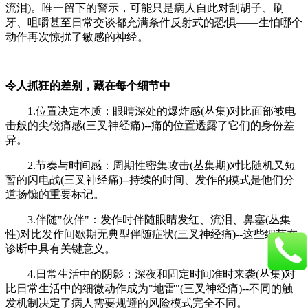
流泪)。唯一留下的警示，可能只是病人自此对刮胡子、刷
牙、咀嚼甚至日常交谈都充满条件反射式的恐惧——生怕哪个
动作再次惊扰了敏感的神经。
令人抓狂的差别，藏在每个细节中​​
1.​​位置决定本质​​：眼睛深处的爆炸感(丛集)对比面部被电
击般的尖锐痛感(三叉神经痛)--痛的位置透露了它们的身份差
异。
​​2.节奏与时间感​​：周期性密集攻击(丛集期)对比随机又短
暂的闪电战(三叉神经痛)--持续的时间、发作的模式是他们分
道扬镳的重要标记。
​​3.伴随"伙伴"​​：发作时伴随眼睛发红、流泪、鼻塞(丛集
性)对比发作间歇期无典型伴随症状(三叉神经痛)--这些细节在
诊断中具有关键意义。
4.​​日常生活中的阴影​​：深夜和固定时间准时来袭(丛集)对
比日常生活中的细微动作成为"地雷"(三叉神经痛)--不同的触
发机制决定了病人需要规避的风险模式完全不同。