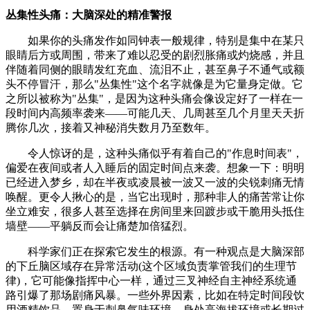
​​丛集性头痛：大脑深处的精准警报​​
如果你的头痛发作如同钟表一般规律，特别是集中在某只
眼睛后方或周围，带来了难以忍受的剧烈胀痛或灼烧感，并且
伴随着同侧的眼睛发红充血、流泪不止，甚至鼻子不通气或额
头不停冒汗，那么​​"丛集性"​​这个名字就像是为它量身定做。它
之所以被称为"丛集"，是因为这种头痛会像设定好了一样在一
段时间内高频率袭来——可能几天、几周甚至几个月里天天折
腾你几次，接着又神秘消失数月乃至数年。
令人惊讶的是，这种头痛似乎有着自己的"作息时间表"，
偏爱在夜间或者人入睡后的固定时间点来袭。想象一下：明明
已经进入梦乡，却在半夜或凌晨被一波又一波的尖锐刺痛无情
唤醒。更令人揪心的是，当它出现时，那种非人的痛苦常让你
坐立难安，很多人甚至选择在房间里来回踱步或干脆用头抵住
墙壁——平躺反而会让痛楚加倍猛烈。
科学家们正在探索它发生的根源。有一种观点是大脑深部
的下丘脑区域存在异常活动(这个区域负责掌管我们的生理节
律)，它可能像指挥中心一样，通过三叉神经自主神经系统通
路引爆了那场剧痛风暴。一些外界因素，比如在特定时间段饮
用酒精饮品、置身于刺鼻气味环境、身处高海拔环境或长期过