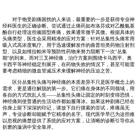
对于饱受剧痛困扰的人来说，最重要的一步是获得专业神
经科医生的正确诊断。尝试通过止痛药如布洛芬或对乙酰氨基
酚自行处理这些顽固型疼痛，效果通常微乎其微。根据具体的
头痛类型，医生会采用精准的应对方案：针对丛集性头痛常用
吸入式高浓度氧疗、用于迅速缓解发作的曲普坦类药物注射剂
型、以及如维拉帕米等预防性药物来努力阻断下一次"丛集
期"的到来。而对三叉神经痛，治疗方案则围绕卡马西平、奥
卡西平等神经稳定剂展开，在药物失效的情况下，甚至可能需
要考虑精细的微血管减压术来缓解神经的压迫之苦。
区分丛集性头痛与神经痛的本质差异不只是医学概念上的
需求，更是通往解脱的第一步。它们痛在身体的不同领域，用
各自的方式扰乱人生——丛集性头痛让固定的时刻变得恐惧，
神经痛则使普通的生活动作都如履薄冰。如果这种剧痛已经在
你身上留下深深的印记，请放下自行摸索的尝试，​​疼痛虽无
声，专业诊断却能赋予它精准的名字​​。现代医学早已为这些难
以忽视的痛楚提供了系统的应对方案，让清晰的诊断引导你从
折磨的漩涡中安全靠岸。