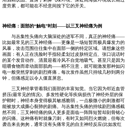
度劳累，都可能在不经意间按下它的开关。
​​神经痛：面部的“触电”时刻——以三叉神经痛为例​​
与丛集性头痛向大脑深处的进军不同，真正的神经痛——
比如最常见的三叉神经痛——更像是一场短暂而极具爆发力的
风暴，攻击范围往往集中在面部一侧的特定区域。请想象这些
画面：有人正在洗脸时手指轻柔划过皮肤特定点、张口说话时
的某个发音动作、清晨迎着冷风不自觉地吸气、甚至只是因为
咀嚼食物而牵动面部肌肉——​​稍不注意，就可能激发那种如闪
电一般突然穿刺的剧烈疼痛​​，每次发作虽然只持续几秒到两分
钟，但痛感足以令人僵直屏息。
三叉神经掌管着我们面部的丰富知觉。当它因为邻近血管
挤压(最常见的情况)、多发性硬化等疾病损伤了神经外层的保
护鞘时，神经本身变得极其敏感脆弱，一点极微小的刺激都可
能被放大成撕心裂肺的剧痛。与丛集性头痛的持续剧烈痛感截
然不同，三叉神经痛的病人更多是面临一阵阵短暂却刻骨铭心
的闪痛。这种痛有时就像刀刺，有时又如同烈火燃烧，但每次
袭击来去匆匆，通常没有头痛常见的自主神经反应(比如发红