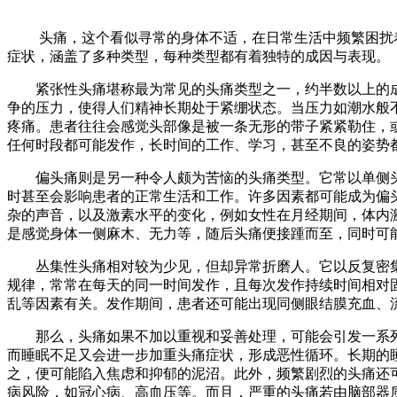
头痛，这个看似寻常的身体不适，在日常生活中频繁困扰着
症状，涵盖了多种类型，每种类型都有着独特的成因与表现。​
紧张性头痛堪称最为常见的头痛类型之一，约半数以上的成
争的压力，使得人们精神长期处于紧绷状态。当压力如潮水般
疼痛。患者往往会感觉头部像是被一条无形的带子紧紧勒住，
任何时段都可能发作，长时间的工作、学习，甚至不良的姿势都
偏头痛则是另一种令人颇为苦恼的头痛类型。它常以单侧头
时甚至会影响患者的正常生活和工作。许多因素都可能成为偏
杂的声音，以及激素水平的变化，例如女性在月经期间，体内
是感觉身体一侧麻木、无力等，随后头痛便接踵而至，同时可
丛集性头痛相对较为少见，但却异常折磨人。它以反复密集
规律，常常在每天的同一时间发作，且每次发作持续时间相对固定
乱等因素有关。发作期间，患者还可能出现同侧眼结膜充血、流
那么，头痛如果不加以重视和妥善处理，可能会引发一系列
而睡眠不足又会进一步加重头痛症状，形成恶性循环。长期的
之，便可能陷入焦虑和抑郁的泥沼。此外，频繁剧烈的头痛还
病风险，如冠心病、高血压等。而且，严重的头痛若由脑部器