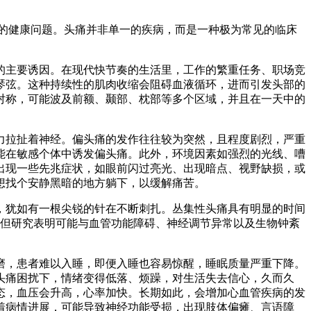
的健康问题。头痛并非单一的疾病，而是一种极为常见的临床
主要诱因。在现代快节奏的生活里，工作的繁重任务、职场竞
琴弦。这种持续性的肌肉收缩会阻碍血液循环，进而引发头部的
对称，可能波及前额、颞部、枕部等多个区域，并且在一天中的
拉扯着神经。偏头痛的发作往往较为突然，且程度剧烈，严重
能在敏感个体中诱发偏头痛。此外，环境因素如强烈的光线、嘈
出现一些先兆症状，如眼前闪过亮光、出现暗点、视野缺损，或
找个安静黑暗的地方躺下，以缓解痛苦。​
犹如有一根尖锐的针在不断刺扎。丛集性头痛具有明显的时间
确，但研究表明可能与血管功能障碍、神经调节异常以及生物钟紊
，患者难以入睡，即便入睡也容易惊醒，睡眠质量严重下降。
头痛困扰下，情绪变得低落、烦躁，对生活失去信心，久而久
态，血压会升高，心率加快。长期如此，会增加心血管疾病的发
着病情进展，可能导致神经功能受损，出现肢体偏瘫、言语障