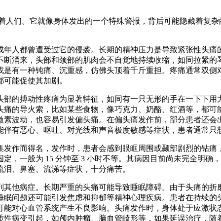
人们。它就像身体发出的一个特殊警报，背后可能隐藏着复杂
年人都曾遭受过它的侵袭。长期的精神压力是导致紧张性头痛的
不断涌来，头部和颈部的肌肉会不自觉地持续收缩，如同拉紧的
或是有一种钝痛、沉重感，仿佛头顶着千斤重担。疼痛通常双侧
可能促使其加剧。​
部的搏动性疼痛为显著特征，如同有一只无形的手在一下下用力
头痛的导火索，比如某些食物，像巧克力、奶酪、红酒等，都可
激素波动，也容易引发偏头痛。在偏头痛发作前，部分患者还会
能伴有恶心、呕吐、对光线和声音极度敏感等症状，患者通常只想
发作而得名，发作时，患者会感到眼眶周围或颞部剧烈的钻痛，
，一般为 15 分钟至 3 小时不等。其病因目前尚未完全明
泪、鼻塞、流涕等症状，十分痛苦。​
其他病症。长期严重的头痛可能导致睡眠障碍。由于头痛的折磨
睡眠问题还可能引发焦虑和抑郁等精神心理疾病。患者在持续的
可能对心血管系统产生不良影响。头痛发作时，身体处于应激状
质性病变引起，如颅内肿瘤、脑血管畸形等，如果延误治疗，随