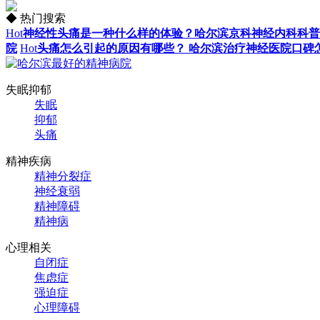
◆ 热门搜索
Hot
神经性头痛是一种什么样的体验？哈尔滨京科神经内科科普
院
Hot
头痛怎么引起的原因有哪些？ 哈尔滨治疗神经医院口碑
失眠抑郁
失眠
抑郁
头痛
精神疾病
精神分裂症
神经衰弱
精神障碍
精神病
心理相关
自闭症
焦虑症
强迫症
心理障碍