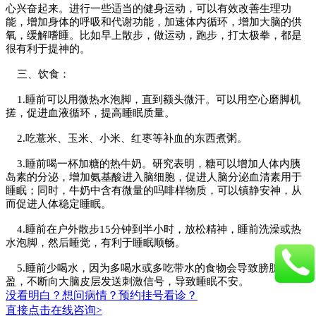
心兴奋起来。进行一些适当的健身运动，可以有效改善生理功
能，增加身体的呼吸和代谢功能，加速体内循环，增加大脑的供
氧，缓解嗜睡。比如早上散步，做运动，跑步，打太极拳，都是
很有利于提神的。
三、饮食：
1.睡前可以用微热水泡脚，直到额头微汗。可以用空心磨脚机
搓，促进血液循环，提高睡眠质量。
2.吃薏米、玉米、小米、红枣等补血的东西煮粥。
3.睡前喝一杯加糖的热牛奶。研究表明，糖可以增加人体内胰
岛素的分泌，增加氨基酸进入脑细胞，促进人脑分泌血清素用于
睡眠；同时，牛奶中含有微量的吗啡样物质，可以镇静安神，从
而促进人体稳定睡眠。
4.睡前在户外散步15分钟到半小时，放松精神，睡前洗澡或热
水泡脚，然后睡觉，有利于睡眠顺畅。
5.睡前少喝水，因为多喝水或多吃带水的食物会导致膀胱充
盈，不断向大脑皮层发送刺激信号，导致睡眠不安。
没看明白？想问病情？预约挂号看诊？
直接点击在线咨询>