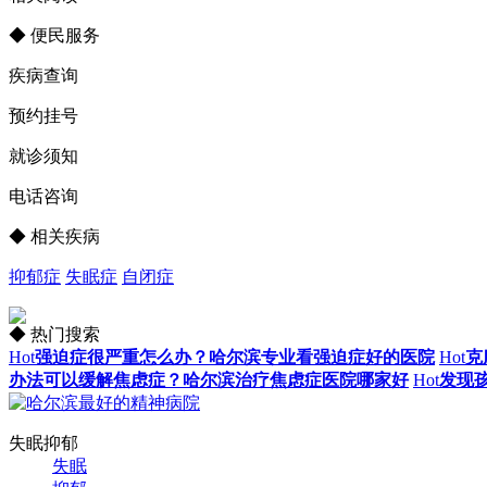
◆ 便民服务
疾病查询
预约挂号
就诊须知
电话咨询
◆ 相关疾病
抑郁症
失眠症
自闭症
◆ 热门搜索
Hot
强迫症很严重怎么办？哈尔滨专业看强迫症好的医院
Hot
克
办法可以缓解焦虑症？哈尔滨治疗焦虑症医院哪家好
Hot
发现
失眠抑郁
失眠