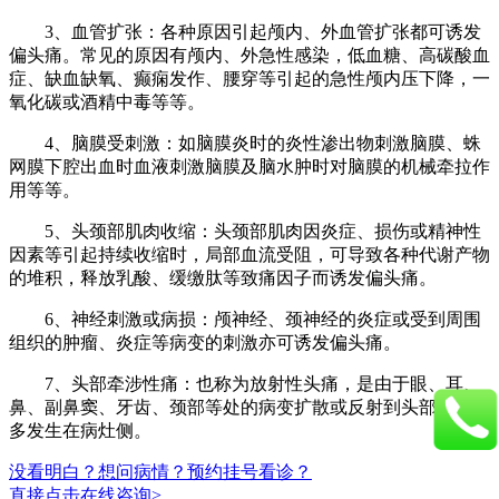
3、血管扩张：各种原因引起颅内、外血管扩张都可诱发
偏头痛。常见的原因有颅内、外急性感染，低血糖、高碳酸血
症、缺血缺氧、癫痫发作、腰穿等引起的急性颅内压下降，一
氧化碳或酒精中毒等等。
4、脑膜受刺激：如脑膜炎时的炎性渗出物刺激脑膜、蛛
网膜下腔出血时血液刺激脑膜及脑水肿时对脑膜的机械牵拉作
用等等。
5、头颈部肌肉收缩：头颈部肌肉因炎症、损伤或精神性
因素等引起持续收缩时，局部血流受阻，可导致各种代谢产物
的堆积，释放乳酸、缓缴肽等致痛因子而诱发偏头痛。
6、神经刺激或病损：颅神经、颈神经的炎症或受到周围
组织的肿瘤、炎症等病变的刺激亦可诱发偏头痛。
7、头部牵涉性痛：也称为放射性头痛，是由于眼、耳、
鼻、副鼻窦、牙齿、颈部等处的病变扩散或反射到头部，头痛
多发生在病灶侧。
没看明白？想问病情？预约挂号看诊？
直接点击在线咨询>