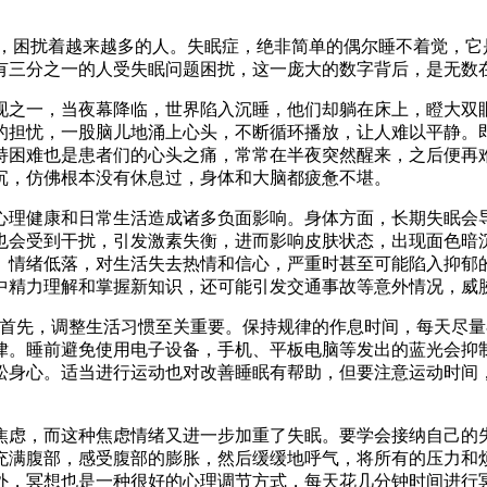
困扰着越来越多的人。失眠症，绝非简单的偶尔睡不着觉，它
有三分之一的人受失眠问题困扰，这一庞大的数字背后，是无数在
之一，当夜幕降临，世界陷入沉睡，他们却躺在床上，瞪大双眼
的担忧，一股脑儿地涌上心头，不断循环播放，让人难以平静。
持困难也是患者们的心头之痛，常常在半夜突然醒来，之后便再
，仿佛根本没有休息过，身体和大脑都疲惫不堪。​
理健康和日常生活造成诸多负面影响。身体方面，长期失眠会导
也会受到干扰，引发激素失衡，进而影响皮肤状态，出现面色暗
、情绪低落，对生活失去热情和信心，严重时甚至可能陷入抑郁
中精力理解和掌握新知识，还可能引发交通事故等意外情况，威胁
先，调整生活习惯至关重要。保持规律的作息时间，每天尽量
律。睡前避免使用电子设备，手机、平板电脑等发出的蓝光会抑
松身心。适当进行运动也对改善睡眠有帮助，但要注意运动时间
虑，而这种焦虑情绪又进一步加重了失眠。要学会接纳自己的失
充满腹部，感受腹部的膨胀，然后缓缓地呼气，将所有的压力和
外，冥想也是一种很好的心理调节方式，每天花几分钟时间进行冥