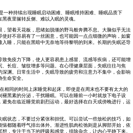
是一种持续出现睡眠启动困难、睡眠维持困难、睡眠品质下
黑夜里辗转反侧、难以入眠的灵魂。​
，望着天花板，思绪如脱缰的野马般奔腾不息。大脑似乎无法
即使好不容易有了一丝困意，也可能因一点点细微的声响，如窗
难入睡，只能在黑暗中无奈地等待黎明的到来。长期的失眠还导
致免疫力下降，使人更容易患上感冒、流感等疾病，还可能增
沉、长痘、皱纹增多等问题。在心理健康层面，失眠往往与焦
的深渊。日常生活中，失眠导致的疲劳和注意力不集中，会影响
生命安全。​
在相同的时间上床睡觉和起床，即使是在周末也不要有太大的
制褪黑素的分泌，干扰睡眠。可以在睡前一小时就放下电子设
，避免在临近睡觉前剧烈运动，最好选择在白天或傍晚进行，运
眠状态，不要过分紧张和担忧。可以尝试一些放松的技巧，如
烦恼都随着呼气排出体外。渐进性肌肉松弛则是从脚部开始，依
想，专注于当下的呼吸和感觉，排除杂念，让内心平静下来。​