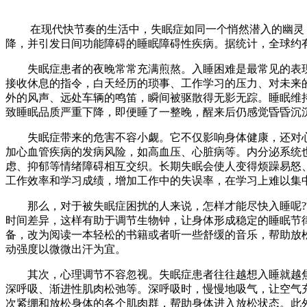
在现代快节奏的生活中，失眠症如同一个悄然潜入的幽灵，
降，并引发日间功能障碍的睡眠障碍性疾病。据统计，全球约
失眠症患者的夜晚常常充满煎熬。入睡困难是最常见的表现
接收休息的指令，白天经历的琐事、工作学习的压力、对未来
外的风声、远处车辆的鸣笛，瞬间被驱散得无影无踪。睡眠维
致睡眠品质严重下降，即便睡了一整晚，醒来后仍感觉昏昏沉沉
失眠症带来的危害不容小觑。它不仅影响身体健康，还对心
加心血管疾病的发病风险，如高血压、心脏病等。内分泌系统
虑、抑郁等情绪障碍相互交织。长期失眠会使人变得烦躁易怒
工作效率和学习成绩，增加工作中的失误率，在学习上难以集
那么，对于被失眠症困扰的人来说，怎样才能尽快入睡呢?首
时间差异，这样有助于调节生物钟，让身体形成稳定的睡眠节
备，改为阅读一本轻松的书籍或者听一些舒缓的音乐，帮助放
动强度以微微出汗为宜。​
其次，心理调节不容忽视。失眠症患者往往越想入睡就越焦
深呼吸、渐进性肌肉松弛等。深呼吸时，慢慢地吸气，让空气
次紧绷和放松身体的各个肌肉群，帮助身体进入放松状态。此