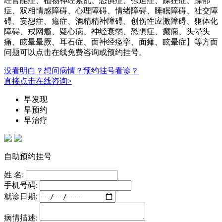
经官能症、植物神经紊乱、恐惧症、强迫症、躁狂症、躁郁
症、双相情感障碍、心理障碍、情绪障碍、睡眠障碍、社交障
碍、妄想症、癔症、酒精精神障碍、创伤性应激障碍、躯体化
障碍、戒网瘾、疑心病、神经衰弱、恐惧症、癫痫、头晕头
痛、眩晕晕厥、耳石症、面神经痉挛、面瘫、眩晕症】等方面
问题可以点击在线免费咨询或预约挂号。
没看明白？想问病情？预约挂号看诊？
直接点击在线咨询>
早发现
早预约
早治疗
自助预约挂号
姓 名:
手机号码:
就诊日期:
病情描述: