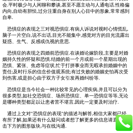
会.平时极少与人闲聊和攀谈,甚至不愿主动与人通电话.性格偏
内向,自幼有胆怯,过分注重自身在别人心目中的形象,常常感到
自卑.
恐惧症的表现之三对视恐惧症.有病人诉说对视时心情慌乱,
脑子一片空白,说不出话,目光不能集中,感觉对方的目光流露出
疑惑、生气、反感或仇视的意思.
恐惧症的表现之四婚前恐惧症.在谈婚论嫁阶段,主要是对婚
姻持久性的怀疑和恐惧.结婚的前一个月或前一个星期出现的
恐惧、紧张、焦虑等症状,忙于打拼事业而无暇承担婚姻中的
责任;及时行乐的信念价值观系统;有过失败的婚姻史怕再次受
到伤害,或是担心由于双方子女引发再婚纠纷等.
恐惧症是当今社会一种比较常见的心理疾病,并且可以分为
很多类型,如社交恐惧症、场所恐惧症、单一恐惧症等等,无论
是哪种类型都足以让患者苦不堪言,因此一定要及时治疗.
通过上文对"恐惧症的表现"的描述与解答,相信大家都已经
有所了解,如果还有什么疑问或者想了解更多的信息请直接点
击下方的图形版块,与在线沟通.