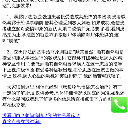
达到克服效果!
1、暴露疗法,就是强迫患者接受造成其恐怖的事物.将患者骤
然暴露于恐惧事物前,使其心理受到极大刺激,如果成功,会使患
者建立起对恐惧印象的新认识,明白恐惧并无必要,多看,看到没
感觉为止,学法医的就是靠多接触尸体消除对尸体恐惧的,这
叫"脱敏".
2、森田疗法的基本治疗原则就是"顺其自然".顺其自然就是
接受和服从事物运行的客观法则,它能终打破神经质病人的精
神交互作用.而要做到顺其自然就要求病人在这一态度的指导
下正视消极体验,接受各种症状出现,把心思放在应该去做的事
情上.这样,病人心里的动机冲突就排除了,他的痛苦就减轻了.
大家读到这里,相信已经对《密集物恐惧症怎么治疗》有了
一定的了解,此文仅供参考,具体详细情况以医院的为准.如果还
有什么疑问或者想了解更多的信息请直接点击下方的图形版块
与在线交流.
没看明白？想问病情？预约挂号看诊？
直接点击在线咨询>