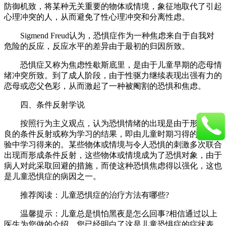
防御机致，将某种无关重要的物体或情境，象征地取代了引起
心理冲突的人，从而避免了性心理冲突和分离性虑。
Sigmend Freud认为，恐惧症作为一种焦虑来自于自我对
危险的反应，反应水平的差异由于最初的归因所致。
恐惧症又称为焦虑性歇斯底里，是由于儿童早期的恋母情
绪冲突所致。到了成人阶段，由于性驱力继续表现出强有力的
恋母或恋父色彩，从而激起了一种被阉割的恐惧和焦虑。
四、条件反射学说
按照行为主义观点，认为恐惧情绪的出现是由于形成了不
良的条件反射或称为学习的结果，即由儿童时期习得的恐惧经
验中学习得来的。某些物体或情境与令人恐惧的刺激多次联合
出现而形成条件反射，这些物体或情境成为了恐惧对象，由于
病人对此采取回避的措施，而使这种恐惧焦虑得以强化，这也
是儿童恐惧症的病因之一。
推荐阅读：儿童恐惧症的治疗方法有哪些?
温馨提示：儿童总是惧怕黑夜是怎么回事?相信通过以上
医生为您做的介绍，您已经明白了这是儿童恐惧症的症状表