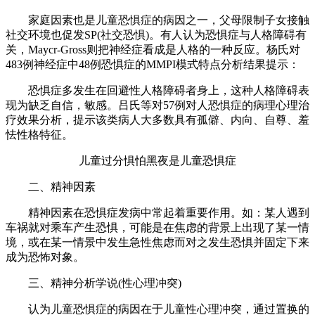
家庭因素也是儿童恐惧症的病因之一，父母限制子女接触
社交环境也促发SP(社交恐惧)。有人认为恐惧症与人格障碍有
关，Maycr-Gross则把神经症看成是人格的一种反应。杨氏对
483例神经症中48例恐惧症的MMPI模式特点分析结果提示：
恐惧症多发生在回避性人格障碍者身上，这种人格障碍表
现为缺乏自信，敏感。吕氏等对57例对人恐惧症的病理心理治
疗效果分析，提示该类病人大多数具有孤僻、内向、自尊、羞
怯性格特征。
儿童过分惧怕黑夜是儿童恐惧症
二、精神因素
精神因素在恐惧症发病中常起着重要作用。如：某人遇到
车祸就对乘车产生恐惧，可能是在焦虑的背景上出现了某一情
境，或在某一情景中发生急性焦虑而对之发生恐惧并固定下来
成为恐怖对象。
三、精神分析学说(性心理冲突)
认为儿童恐惧症的病因在于儿童性心理冲突，通过置换的