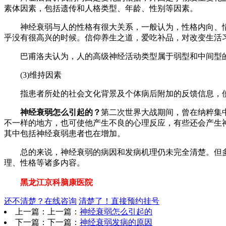
素体因素，包括遗传和人格类型、年龄、性别等因素。
神经衰弱与人的性格有很大关系，一般认为，性格内向、情绪
乎没有很高兴的时候。信仰养生之道，爱吃补品，对改变生活
巴甫洛夫认为，人的高级神经活动类型属于弱型和中间型的
(3)维持因素
指患者所处的社会文化背景及个体病后附加的反馈信息，使
神经衰弱怎么引起的？
第二次世界大战期间，曾在纳粹集
不一样的地方，也可使他产生不良的心理反应，有些还会产生神经衰
其中包括神经衰弱患者也在增加。
总的来说，神经衰弱的病因和发病机理仍未完全清楚。但多
理、性格等诸多内容。
黑龙江京科脑康医院
还不清楚？在线咨询
清楚了！直接预约挂号
上一篇：上一篇：
神经衰弱怎么引起的
下一篇：下一篇：
神经衰弱发病的原因