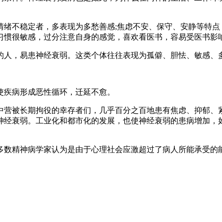
不稳定者，多表现为多愁善感;焦虑不安、保守、安静等特点
习惯很敏感，过分注意自身的感觉，喜欢看医书，容易受医书影
人，易患神经衰弱。这类个体往往表现为孤僻、胆怯、敏感、
疾病形成恶性循环，迁延不愈。
中营被长期拘役的幸存者们，几乎百分之百地患有焦虑、抑郁、
弱。工业化和都市化的发展，也使神经衰弱的患病增加，如台湾194
数精神病学家认为是由于心理社会应激超过了病人所能承受的能