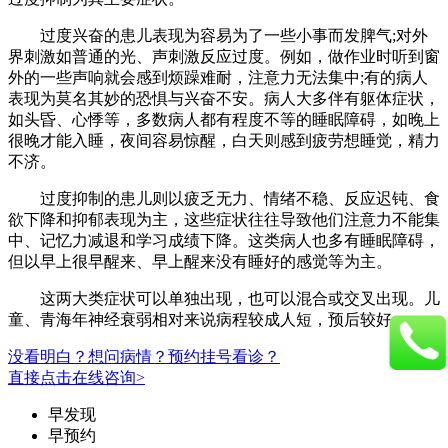
过度兴奋的患儿表现为容易为了一些小事而发脾气;对外
界刺激如普通的光、声刺激反应过度。例如，做作业时听到窗
外的一些声响就会感到烦躁难耐，注意力无法集中;有的病人
表现为莫名其妙的恐惧与兴奋不安。病人大多伴有躯体症状，
如头昏、心悸等，多数病人都有程度不等的睡眠障碍，如晚上
很晚才能入睡，夜间容易惊醒，白天则感到疲劳想睡觉，精力
不济。
过度抑制的患儿则以疲乏无力、情绪不稳、反应迟钝、食
欲下降和抑郁表现为主，这些症状往往导致他们注意力不能集
中、记忆力减退和学习成绩下降。这类病人也多有睡眠障碍，
但以早上很早醒来、早上醒来没有睡好的感觉等为主。
这两大类症状可以单独出现，也可以混合或交叉出现。儿
童、青海年神经衰弱相对来说病程较成人短，预后较好。
没看明白？想问病情？预约挂号看诊？
直接点击在线咨询>
早发现
早预约