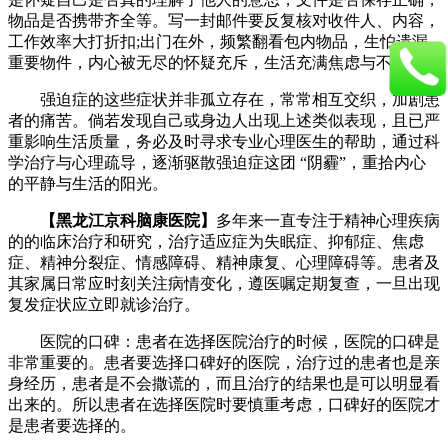
物品是否携带齐全等。写一封邮件要反复核对收件人、内容，
工作效率大打折扣;出门在外，频繁翻看包内物品，生怕遗漏
重要物件，内心被无尽的怀疑充斥，生活充满焦虑与不安。
强迫症的这些症状并非孤立存在，常常相互交织，加剧患
者的痛苦。倘若发现自己或身边人出现上述类似表现，且已严
重影响生活质量，务必及时寻求专业心理医生的帮助，通过科
学治疗与心理疏导，逐渐驱散强迫症这团 “阴霾”，重拾内心
的平静与生活的阳光。
【黑龙江京科脑康医院】
多年来一直专注于精神心理疾病
的的临床治疗和研究，治疗适应症为失眠症、抑郁症、焦虑
症、精神分裂症、情感障碍、精神康复、心理障碍等。患者及
其家属日常应时刻关注病情变化，遵医嘱定期复查，一旦出现
复发症状应立即就诊治疗。
医院的口碑：患者在选择医院治疗的时候，医院的口碑是
非常重要的。患者要选择口碑好的医院，治疗过的患者也是亲
身经历，患者是不会撒谎的，而且治疗的结果也是可以明显看
出来的。所以患者在选择医院时要慎重考虑，口碑好的医院才
是患者要选择的。