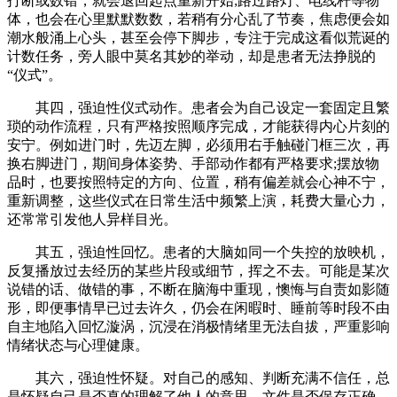
打断或数错，就会退回起点重新开始;路过路灯、电线杆等物
体，也会在心里默默数数，若稍有分心乱了节奏，焦虑便会如
潮水般涌上心头，甚至会停下脚步，专注于完成这看似荒诞的
计数任务，旁人眼中莫名其妙的举动，却是患者无法挣脱的
“仪式”。
其四，强迫性仪式动作。患者会为自己设定一套固定且繁
琐的动作流程，只有严格按照顺序完成，才能获得内心片刻的
安宁。例如进门时，先迈左脚，必须用右手触碰门框三次，再
换右脚进门，期间身体姿势、手部动作都有严格要求;摆放物
品时，也要按照特定的方向、位置，稍有偏差就会心神不宁，
重新调整，这些仪式在日常生活中频繁上演，耗费大量心力，
还常常引发他人异样目光。
其五，强迫性回忆。患者的大脑如同一个失控的放映机，
反复播放过去经历的某些片段或细节，挥之不去。可能是某次
说错的话、做错的事，不断在脑海中重现，懊悔与自责如影随
形，即便事情早已过去许久，仍会在闲暇时、睡前等时段不由
自主地陷入回忆漩涡，沉浸在消极情绪里无法自拔，严重影响
情绪状态与心理健康。
其六，强迫性怀疑。对自己的感知、判断充满不信任，总
是怀疑自己是否真的理解了他人的意思，文件是否保存正确，