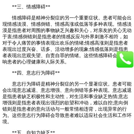
**三、情感障碍**
情感障碍是精神分裂症的另一个重要症状。患者可能会出
现情感淡漠、情感倒错、情感高涨或低落等多种表现。情感淡
漠是指患者对周围的事物缺乏兴趣和关心，对亲友的关心无动
于衷;情感倒错则是指患者的情感反应与外界刺激不相符，如
对于令人痛苦的事情表现出欢乐的情绪;情感高涨则是指患者
表现出过度兴奋、话多、活动增多的现象;情感低落则是指患
者表现出悲观失望、自责自罪的情绪。这些情感障碍会严重影
响患者的心理健康和人际关系。
**四、意志行为障碍**
意志行为障碍是精神分裂症的另一个显著症状。患者可能
会出现意志减退、意志增强、意向倒错等多种表现。意志减退
是指患者缺乏积极性和主动性，对生活和事业缺乏热情;意志
增强则是指患者表现出强烈的欲望和冲动，难以自控;意向倒
错则是指患者的意向活动与一般常情相违背，出现异常的行
为。这些意志行为障碍会导致患者难以适应社会生活和工作环
境。
**五、自知力缺乏**