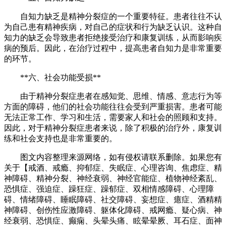
自知力缺乏是精神分裂症的一个重要特征。患者往往不认
为自己患有精神疾病，对自己的症状和行为缺乏认识。这种自
知力的缺乏会导致患者拒绝接受治疗和康复训练，从而影响疾
病的预后。因此，在治疗过程中，提高患者自知力是非常重要
的环节。
**六、社会功能受损**
由于精神分裂症患者在感知觉、思维、情感、意志行为等
方面的障碍，他们的社会功能往往会受到严重损害。患者可能
无法正常工作、学习和生活，需要家人和社会的照顾和支持。
因此，对于精神分裂症患者来说，除了积极的治疗外，康复训
练和社会支持也是非常重要的。
图文内容整理来源网络，如有侵权请联系删除。如果您有
关于【戒酒、戒瘾、抑郁症、失眠症、心理咨询、焦虑症、精
神障碍、精神分裂、神经衰弱、神经官能症、植物神经紊乱、
恐惧症、强迫症、躁狂症、躁郁症、双相情感障碍、心理障
碍、情绪障碍、睡眠障碍、社交障碍、妄想症、癔症、酒精精
神障碍、创伤性应激障碍、躯体化障碍、戒网瘾、疑心病、神
经衰弱、恐惧症、癫痫、头晕头痛、眩晕晕厥、耳石症、面神