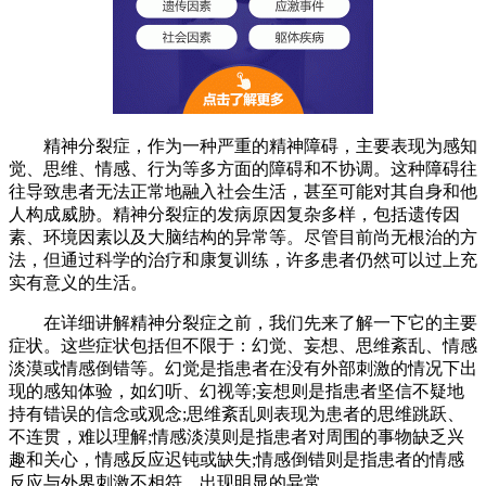
精神分裂症，作为一种严重的精神障碍，主要表现为感知
觉、思维、情感、行为等多方面的障碍和不协调。这种障碍往
往导致患者无法正常地融入社会生活，甚至可能对其自身和他
人构成威胁。精神分裂症的发病原因复杂多样，包括遗传因
素、环境因素以及大脑结构的异常等。尽管目前尚无根治的方
法，但通过科学的治疗和康复训练，许多患者仍然可以过上充
实有意义的生活。
在详细讲解精神分裂症之前，我们先来了解一下它的主要
症状。这些症状包括但不限于：幻觉、妄想、思维紊乱、情感
淡漠或情感倒错等。幻觉是指患者在没有外部刺激的情况下出
现的感知体验，如幻听、幻视等;妄想则是指患者坚信不疑地
持有错误的信念或观念;思维紊乱则表现为患者的思维跳跃、
不连贯，难以理解;情感淡漠则是指患者对周围的事物缺乏兴
趣和关心，情感反应迟钝或缺失;情感倒错则是指患者的情感
反应与外界刺激不相符，出现明显的异常。